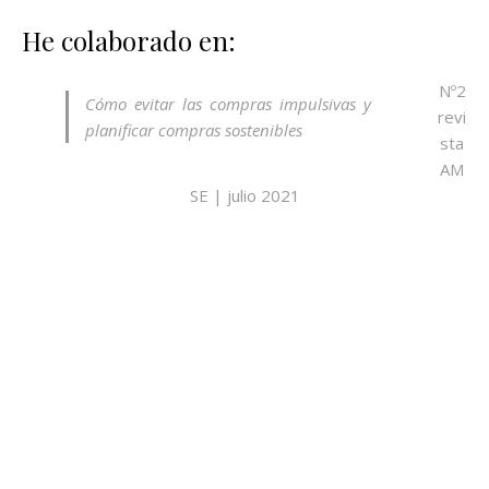
He colaborado en:
Nº2
Cómo evitar las compras impulsivas y
revi
planificar compras sostenibles
sta
AM
SE | julio 2021